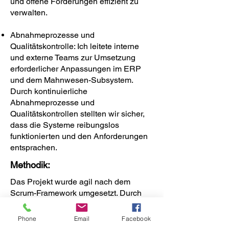
und offene Forderungen effizient zu
verwalten.
Abnahmeprozesse und
Qualitätskontrolle: Ich leitete interne
und externe Teams zur Umsetzung
erforderlicher Anpassungen im ERP
und dem Mahnwesen-Subsystem.
Durch kontinuierliche
Abnahmeprozesse und
Qualitätskontrollen stellten wir sicher,
dass die Systeme reibungslos
funktionierten und den Anforderungen
entsprachen.
Methodik:
Das Projekt wurde agil nach dem
Scrum-Framework umgesetzt. Durch
regelmäßige Sprints und Sprint
Reviews konnten wir flexibel auf
Phone
Email
Facebook
Änderungen reagieren und